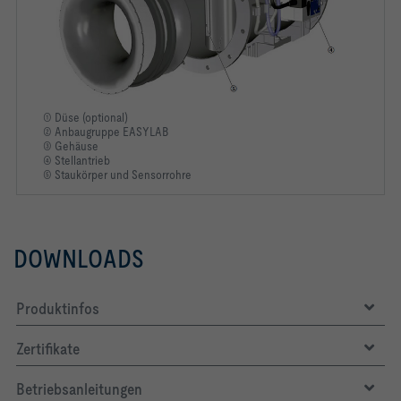
① Düse (optional)
② Anbaugruppe EASYLAB
③ Gehäuse
④ Stellantrieb
⑤ Staukörper und Sensorrohre
DOWNLOADS
Produktinfos
Zertifikate
Betriebsanleitungen