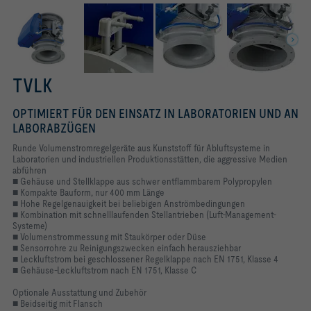
TVLK
OPTIMIERT FÜR DEN EINSATZ IN LABORATORIEN UND AN
LABORABZÜGEN
Runde Volumenstromregelgeräte aus Kunststoff für Abluftsysteme in
Laboratorien und industriellen Produktionsstätten, die aggressive Medien
abführen
■ Gehäuse und Stellklappe aus schwer entflammbarem Polypropylen
■ Kompakte Bauform, nur 400 mm Länge
■ Hohe Regelgenauigkeit bei beliebigen Anströmbedingungen
■ Kombination mit schnelllaufenden Stellantrieben (Luft-Management-
Systeme)
■ Volumenstrommessung mit Staukörper oder Düse
■ Sensorrohre zu Reinigungszwecken einfach herausziehbar
■ Leckluftstrom bei geschlossener Regelklappe nach EN 1751, Klasse 4
■ Gehäuse-Leckluftstrom nach EN 1751, Klasse C
Optionale Ausstattung und Zubehör
■ Beidseitig mit Flansch