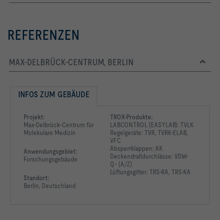
REFERENZEN
MAX-DELBRÜCK-CENTRUM, BERLIN
INFOS ZUM GEBÄUDE
Projekt:
TROX-Produkte:
Max-Delbrück-Centrum für
LABCONTROL (EASYLAB): TVLK
Molekulare Medizin
Regelgeräte: TVR, TVRK-ELAB,
VFC
Absperrklappen: AK
Anwendungsgebiet:
Deckendralldurchlässe: VDW-
Forschungsgebäude
Q- (A/Z)
Lüftungsgitter: TRS-RA, TRS-KA
Standort:
Berlin, Deutschland