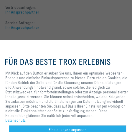
Vertriebsanfragen:
Ihr Ansprechpartner
Service Anfragen:
Ihr Ansprechpartner
Folgen Sie uns
Mit Klick auf den Button erlauben
YOUTUBE
Sie uns, Ihnen ein optimales
FÜR DAS BESTE TROX ERLEBNIS
Webseiten-Erlebnis und einfache
FACEBOOK
Einkaufsprozesse zu bieten. Dazu
zählen Cookies, die für den Betrieb
Mit Klick auf den Button erlauben Sie uns, Ihnen ein optimales Webseiten-
LINKEDIN
der Seite und für die Steuerung
Erlebnis und einfache Einkaufsprozesse zu bieten. Dazu zählen Cookies, die
unserer Dienstleistungen und
für den Betrieb der Seite und für die Steuerung unserer Dienstleistungen
INSTAGRAM
Anwendungen notwendig sind,
und Anwendungen notwendig sind, sowie solche, die lediglich zu
sowie solche, die lediglich zu
Statistikzwecken, für Komforteinstellungen oder zur Anzeige personalisierter
Statistikzwecken, für
Inhalte genutzt werden. Sie können selbst entscheiden, welche Kategorien
Komforteinstellungen oder zur
Sie zulassen möchten und die Einstellungen zur Datennutzung individuell
Anzeige personalisierter Inhalte
anpassen. Bitte beachten Sie, dass auf Basis Ihrer Einstellungen womöglich
Home
Kontakt
Impressum
AGB
Datenschutz
Disclaimer
genutzt werden. Sie können selbst
nicht alle Funktionalitäten der Seite zur Verfügung stehen. Diese
entscheiden, welche Kategorien
Entscheidung können Sie natürlich jederzeit anpassen.
2026 © TROX Austria + CEE GmbH
Sie zulassen möchten und die
Datenschutz
Einstellungen zur Datennutzung
individuell anpassen. Bitte
Einstellungen anpassen