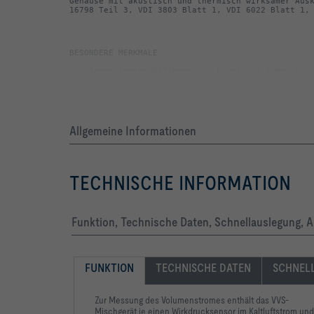
Gehäuse mit akustisch und thermisch wirksamer Ausk
16798 Teil 3, VDI 3803 Blatt 1, VDI 6022 Blatt 1,
Allgemeine Informationen
-   Revisionsöffnung zur Reinigung nach VDI 6022
TECHNISCHE INFORMATION
-   Anordnung im Winkel von 90°
Funktion, Technische Daten, Schnellauslegung, 
FUNKTION
TECHNISCHE DATEN
SCHNEL
Zur Messung des Volumenstromes enthält das VVS-
Mischgerät je einen Wirkdrucksensor im Kaltluftstrom und