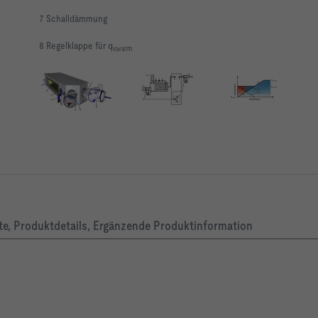
7 Schalldämmung
8 Regelklappe für q
v,warm
ach EN 1751: Klasse 3
ig
e, Produktdetails, Ergänzende Produktinformation