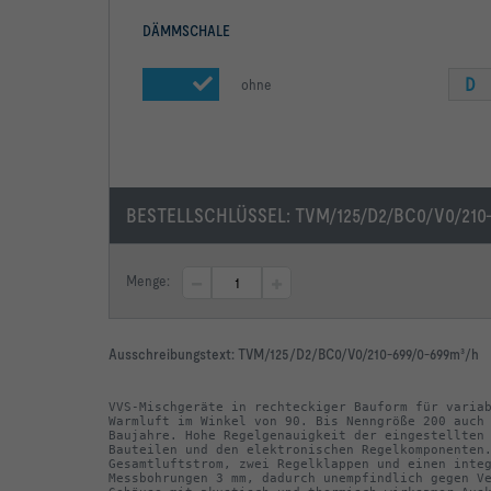
DÄMMSCHALE
D
ohne
BESTELLSCHLÜSSEL:
TVM/125/D2/BC0/V0/210
Menge:
Ausschreibungstext:
TVM/125/D2/BC0/V0/210-699/0-699m³/h
VVS-Mischgeräte in rechteckiger Bauform für variab
Warmluft im Winkel von 90. Bis Nenngröße 200 auch 
Baujahre. Hohe Regelgenauigkeit der eingestellten 
Bauteilen und den elektronischen Regelkomponenten.
Gesamtluftstrom, zwei Regelklappen und einen integ
Messbohrungen 3 mm, dadurch unempfindlich gegen Ve