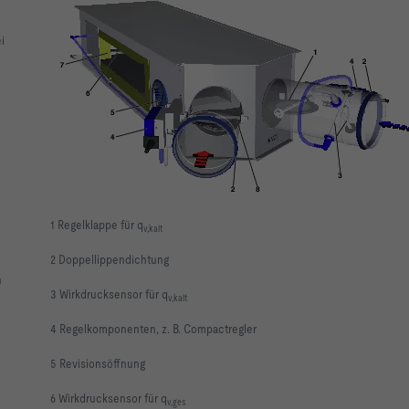
i
1 Regelklappe für q
v,kalt
2 Doppellippendichtung
h
3 Wirkdrucksensor für q
v,kalt
sprofilen.
4 Regelkomponenten, z. B. Compactregler
5 Revisionsöffnung
6 Wirkdrucksensor für q
v,ges