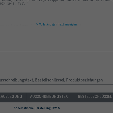
leidung. Position der Regelklappe von außen an der Achse erkennb
 DIN 1946, Teil 4
Vollständigen Text anzeigen
Ausschreibungstext, Bestellschlüssel, Produktbeziehungen
LAUSLEGUNG
AUSSCHREIBUNGSTEXT
BESTELLSCHLÜSSEL
Schematische Darstellung TVM-S