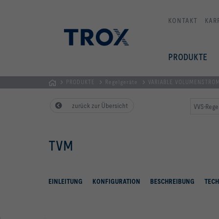
KONTAKT
KAR
PRODUKTE
PRODUKTE
Regelgeräte
VARIABLE VOLUMENSTRO
TROX
zurück zur Übersicht
VVS-Rege
AUSTRIA
+
CEE
TVM
| Komponenten,
Geräte
+
Systeme
EINLEITUNG
KONFIGURATION
BESCHREIBUNG
TECH
zur
Belüftung
und