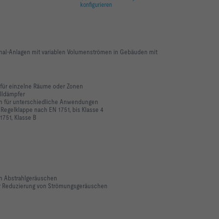
konfigurieren
nal-Anlagen mit variablen Volumenströmen in Gebäuden mit
 für einzelne Räume oder Zonen
alldämpfer
n für unterschiedliche Anwendungen
Regelklappe nach EN 1751, bis Klasse 4
751, Klasse B
n Abstrahlgeräuschen
ur Reduzierung von Strömungsgeräuschen