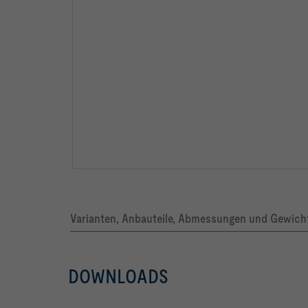
-   Leckluftstrom bei geschlossener Regelklappe n
-   Rohrstutzen mit Doppellippendichtung beidseit
Varianten, Anbauteile, Abmessungen und Gewicht
DOWNLOADS