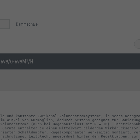
Dämmschale
-699/0-699M³/H
le und konstante Zweikanal-Volumenstromsysteme, in sechs Nenngrö
im Winkel von 60°möglich, dadurch bestens geeignet zur Sanierung
Volumenströme (auch bei Bogenanschluss mit R = 1D). Inbetriebnah
 Geräte enthalten je einen Mittelwert bildenden Wirkdrucksensor 
rierten Schalldämpfer. Regelkomponenten werkseitig montiert, ver
rschmutzung. Leitblech, angeordnet hinter den Regelklappen, zur 