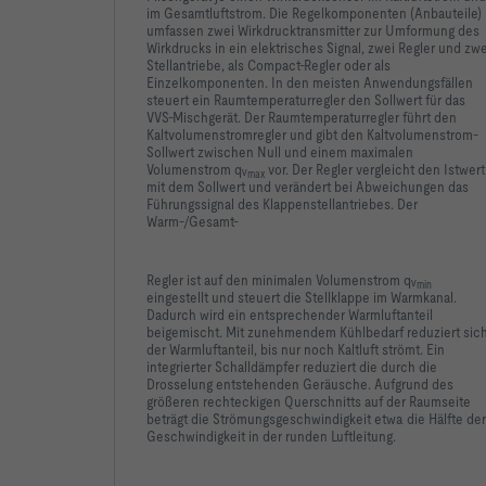
im Gesamtluftstrom. Die Regelkomponenten (Anbauteile)
umfassen zwei Wirkdrucktransmitter zur Umformung des
Wirkdrucks in ein elektrisches Signal, zwei Regler und zwe
Stellantriebe, als Compact-Regler oder als
Einzelkomponenten. In den meisten Anwendungsfällen
steuert ein Raumtemperaturregler den Sollwert für das
VVS-Mischgerät. Der Raumtemperaturregler führt den
Kaltvolumenstromregler und gibt den Kaltvolumenstrom-
Sollwert zwischen Null und einem maximalen
Volumenstrom qᵥ
vor. Der Regler vergleicht den Istwert
max
mit dem Sollwert und verändert bei Abweichungen das
Führungssignal des Klappenstellantriebes. Der
Warm-/Gesamt-
-   Inert gegenüber Pilz- und Bakterienwachstum
Regler ist auf den minimalen Volumenstrom qᵥ
min
eingestellt und steuert die Stellklappe im Warmkanal.
Dadurch wird ein entsprechender Warmluftanteil
beigemischt. Mit zunehmendem Kühlbedarf reduziert sic
der Warmluftanteil, bis nur noch Kaltluft strömt. Ein
-   Raumseitig geeignet zum Anbau von Luftleitung
integrierter Schalldämpfer reduziert die durch die
Drosselung entstehenden Geräusche. Aufgrund des
größeren rechteckigen Querschnitts auf der Raumseite
beträgt die Strömungsgeschwindigkeit etwa die Hälfte der
Geschwindigkeit in der runden Luftleitung.