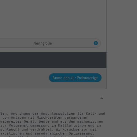
Nenngröße
Anmelden zur Preisanzeige
ßen. Anordnung der Anschlussstutzen für Kalt- und 
 von Anlagen mit Mischgeräten vergangener 
mebereites Gerät, bestehend aus den mechanischen 
zur Volumenstrommessung im Kaltluftstrom und im 
schlaucht und verdrahtet. Wirkdrucksensor mit 
akustischen und aerodynamischen Optimierung. 