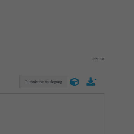
v2.23.1.344
riebsart
Technische Auslegung
Betriebswerte