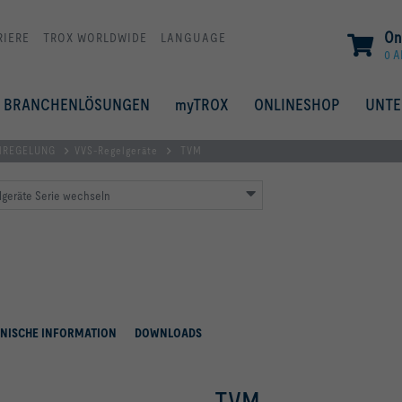
On
RIERE
TROX WORLDWIDE
LANGUAGE
0 A
BRANCHENLÖSUNGEN
myTROX
ONLINESHOP
UNT
MREGELUNG
VVS-Regelgeräte
TVM
lgeräte Serie wechseln
NISCHE INFORMATION
DOWNLOADS
TVM